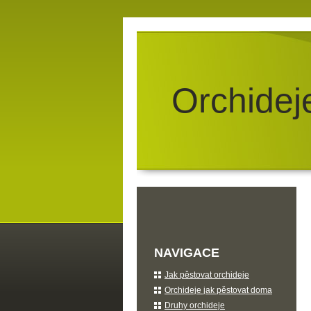
Orchidej
NAVIGACE
Jak pěstovat orchideje
Orchideje jak pěstovat doma
Druhy orchideje