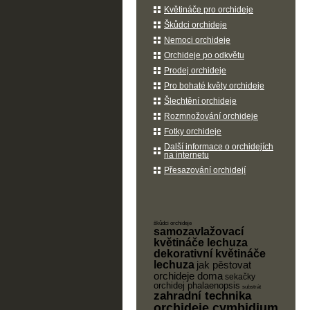
Květináče pro orchideje
Škůdci orchideje
Nemoci orchideje
Orchideje po odkvětu
Prodej orchideje
Pro bohaté květy orchideje
Šlechtění orchideje
Rozmnožování orchideje
Fotky orchideje
Další informace o orchidejích
na internetu
Přesazování orchidejí
škůdci orchideje
samozavlažovací
květináče lechuza
dekorativní květináče
lechuza
jak pěstovat
orchideje doma
sekačky
orchidej phalaenopsis
substrát
zahradní technika
orchideje cymbidium